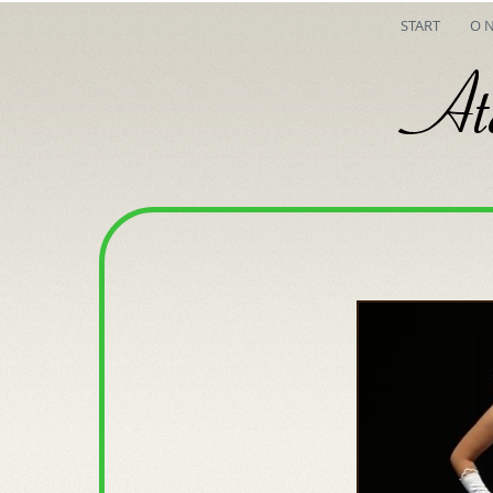
START
O 